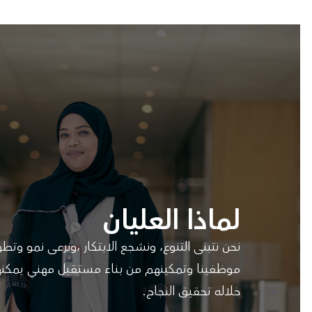
لماذا العليان
نحن نتبنى التنوع، ونشجع الابتكار ،ونرعى نمو وتطو
موظفينا وتمكينهم من بناء مستقبل مهني يمكن
خلاله تحقيق النجاح.