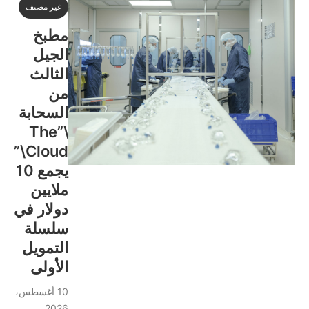
غير مصنف
مطبخ
الجيل
الثالث
من
السحابة
\”The
Cloud\”
يجمع 10
ملايين
دولار في
سلسلة
التمويل
الأولى
10 أغسطس،
2026