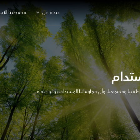
نبذه عن
محفظتنا الاست
تدام
وظفينا ومجتمعنا. وأن ممارساتنا المستدامة والواعية في